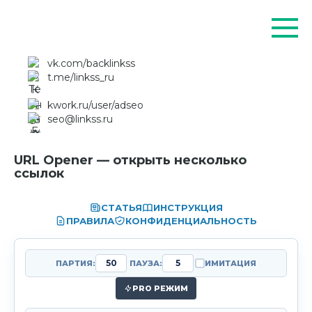
Перейти
к
контенту
vk.com/backlinkss
t.me/linkss_ru
kwork.ru/user/adseo
seo@linkss.ru
URL Opener
— открыть несколько
ссылок
Эффективный инструмент для массовой работ
СТАТЬЯ
ИНСТРУКЦИЯ
ПРАВИЛА
КОНФИДЕНЦИАЛЬНОСТЬ
ПАРТИЯ:
ПАУЗА:
ИМИТАЦИЯ
PRO РЕЖИМ